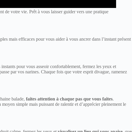
de votre vie. Prêt à vous laisser guider vers une pratique
ples mais efficaces pour vous aider à vous ancrer dans l’instant présent
s instants pour vous asseoir confortablement, fermez les yeux et
 passe par vos narines. Chaque fois que votre esprit divague, ramenez
chaine balade,
faites attention à chaque pas que vous faites
.
un moyen simple mais puissant de ralentir et d’apprécier pleinement le
ndroit calme, fermez les yeux et
visualisez un lieu qui vous apaise
, que