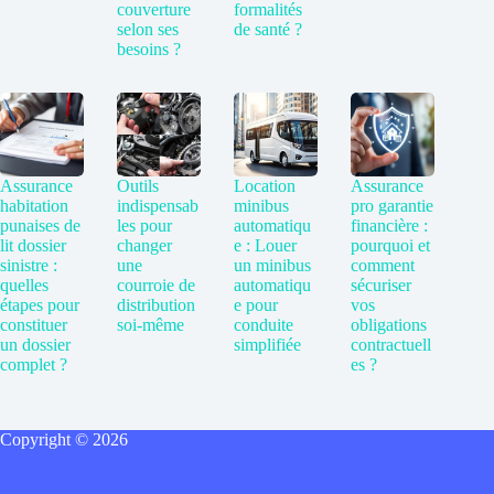
couverture
formalités
selon ses
de santé ?
besoins ?
Assurance
Outils
Location
Assurance
habitation
indispensab
minibus
pro garantie
punaises de
les pour
automatiqu
financière :
lit dossier
changer
e : Louer
pourquoi et
sinistre :
une
un minibus
comment
quelles
courroie de
automatiqu
sécuriser
étapes pour
distribution
e pour
vos
constituer
soi-même
conduite
obligations
un dossier
simplifiée
contractuell
complet ?
es ?
Copyright © 2026